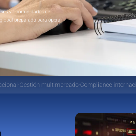
Internacionalización
04.
Nuevos mercados
íses y oportunidades de
 global preparada para operar
n multimercado
Compliance internacional
Estructur
a