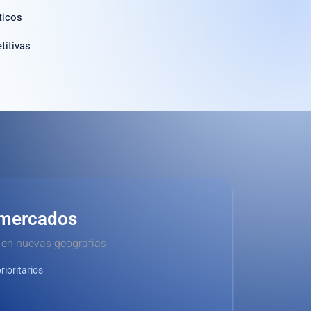
ticos
itivas
 mercados
 en nuevas geografías
ioritarios