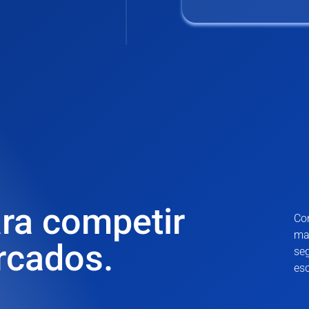
ra competir
Con
ma
rcados.
seg
es