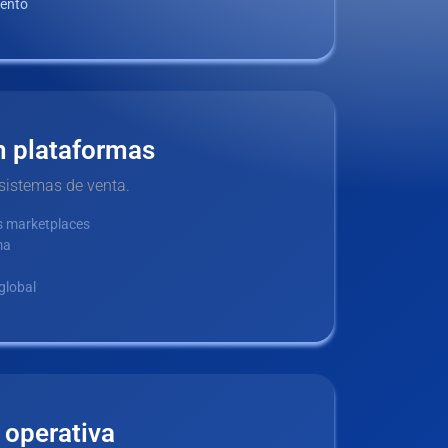
iento
n plataformas
sistemas de venta.
s marketplaces
ma
global
 operativa