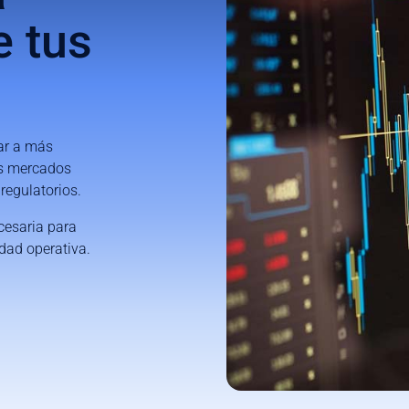
e
tus
gar a más
os mercados
regulatorios.
cesaria para
dad operativa.