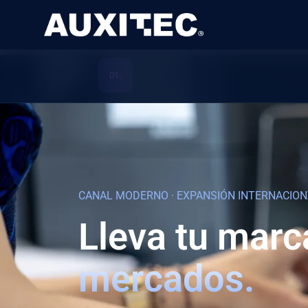
Skip to content
Skip to footer
01.
CANAL MODERNO · EXPANSIÓN INTERNACION
Lleva tu marc
mercados.