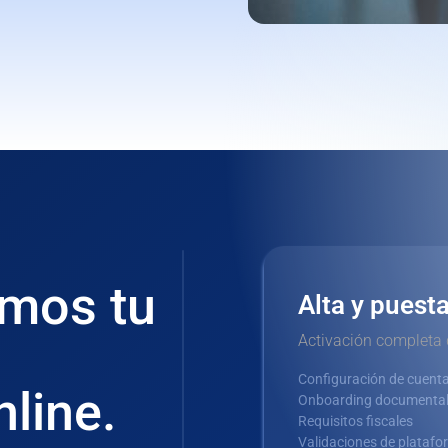
mos tu
Alta y puest
Activación completa 
Configuración de cuent
line.
Onboarding documenta
Requisitos fiscales
Validaciones de plataf