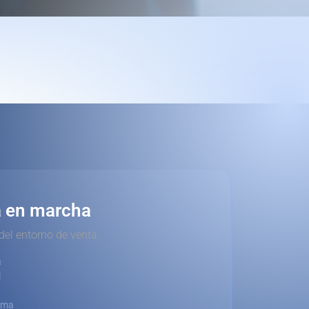
a en marcha
del entorno de venta.
a
l
orma