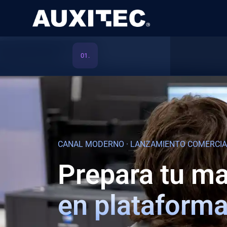
Skip to content
Skip to footer
01.
CANAL MODERNO · LANZAMIENTO COMERCIA
Prepara tu ma
en plataforma