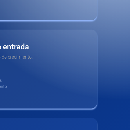
e entrada
 de crecimiento.
s
ento