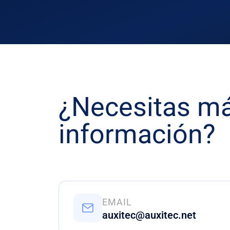
¿Necesitas m
información?
EMAIL
auxitec@auxitec.net