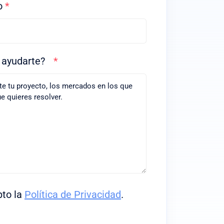
co
*
s ayudarte?
*
pto la
Política de Privacidad
.