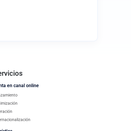
rvicios
nta en canal online
nzamiento
imización
ración
ernacionalización