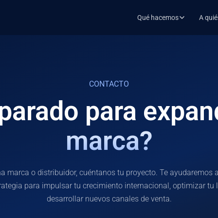
Qué hacemos
A qui
CANAL MODERNO
Venta en canal onl
Cuatro fases del crecimiento d
ecommerce.
CONTACTO
parado para expand
ENTRAR AL CANAL ONLINE
Lanzamiento
01.
Activación en marketplac
marca?
CRECER EN EL CANAL ONLINE
Optimización
02.
Visibilidad y conversión
na marca o distribuidor, cuéntanos tu proyecto. Te ayudaremos a 
OPERAR EL CANAL ONLINE
rategia para impulsar tu crecimiento internacional, optimizar tu l
Operación
03.
Gestión de cuenta, automat
desarrollar nuevos canales de venta.
EXPANDIR EL CANAL ONLINE