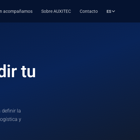
én acompañamos
Sobre AUXITEC
Contacto
ES
ine
e tu canal
ir tu
es
definir la
ogística y
ización, logística y soporte operativo.