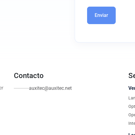
Contacto
Se
er
auxitec@auxitec.net
Ve
La
Opt
Ope
Int