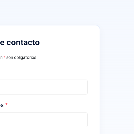
de contacto
on
*
son obligatorios
os
*